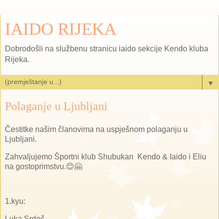
IAIDO RIJEKA
Dobrodošli na službenu stranicu iaido sekcije Kendo kluba
Rijeka.
▼
Polaganje u Ljubljani
Čestitke našim članovima na uspješnom polaganju u
Ljubljani.
Zahvaljujemo Športni klub Shubukan Kendo & Iaido i Eliu
na gostoprimstvu.😊🤗
1.kyu:
Luka Srdoč