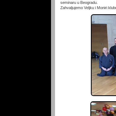
seminaru u Beogradu.
Zahvaljujemo Veljku i Moniri klu