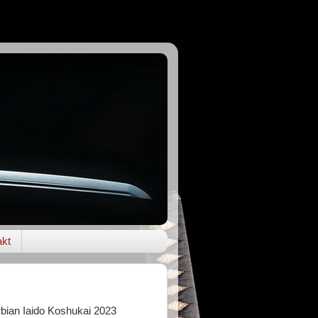
akt
rbian Iaido Koshukai 2023