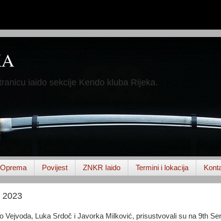
KA
ranicu iaido sekcije Kendo kluba Rijeka.
Oprema
Povijest
ZNKR Iaido
Termini i lokacija
Kont
i 2023
 Vejvoda, Luka Srdoč i Javorka Milković, prisustvovali su na 9th Se