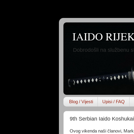
IAIDO RIJE
Dobrodošli na službenu st
Blog / Vijesti
Upisi / FAQ
9th Serbian Iaido Koshuka
Ovog vikenda naši članovi, Marko