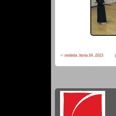
at
nedjelja, lipnja 04, 2023